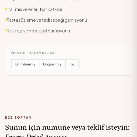
Trail mix ve enerji bar katkıları
Pasta süsleme ve tatlı tabağı garnisyonu
Kokteyl ve mocktail garnisyonu
MEVCUT FORMATLAR
Dilimlenmiş
Doğranmış
Toz
B2B TOPTAN
Şunun için numune veya teklif isteyin: