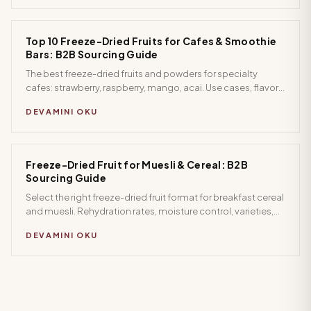
Top 10 Freeze-Dried Fruits for Cafes & Smoothie
Bars: B2B Sourcing Guide
The best freeze-dried fruits and powders for specialty
cafes: strawberry, raspberry, mango, acai. Use cases, flavor
pairings, and wholesale sourcing tips for hospitality buyers.
DEVAMINI OKU
Freeze-Dried Fruit for Muesli & Cereal: B2B
Sourcing Guide
Select the right freeze-dried fruit format for breakfast cereal
and muesli. Rehydration rates, moisture control, varieties,
and B2B specs for food manufacturers.
DEVAMINI OKU