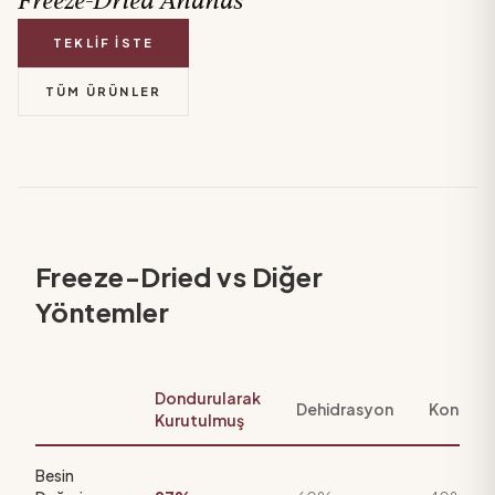
Freeze-Dried
Ananas
TEKLIF İSTE
TÜM ÜRÜNLER
Freeze-Dried vs Diğer
Yöntemler
Dondurularak
Dehidrasyon
Konserv
Kurutulmuş
Besin