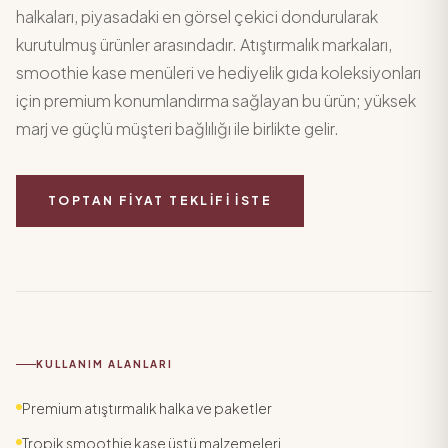
halkaları, piyasadaki en görsel çekici dondurularak
kurutulmuş ürünler arasındadır. Atıştırmalık markaları,
smoothie kase menüleri ve hediyelik gıda koleksiyonları
için premium konumlandırma sağlayan bu ürün; yüksek
marj ve güçlü müşteri bağlılığı ile birlikte gelir.
TOPTAN FIYAT TEKLIFI İSTE
KULLANIM ALANLARI
Premium atıştırmalık halka ve paketler
Tropik smoothie kase üstü malzemeleri