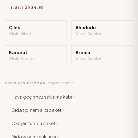
İLGILI ÜRÜNLER
Çilek
Ahududu
Whole · Sliced
Whole · Crumble
Karadut
Aronia
Whole · Crumble
Whole · Crumble
amazon.com.tr
ÖNERİLEN EKİPMAN
·
Hava geçirmez saklama kabı
↗
Gıda tipi nem alıcı paket
↗
Oksijen tutucu paket
↗
Gıda vakum makinesi
↗