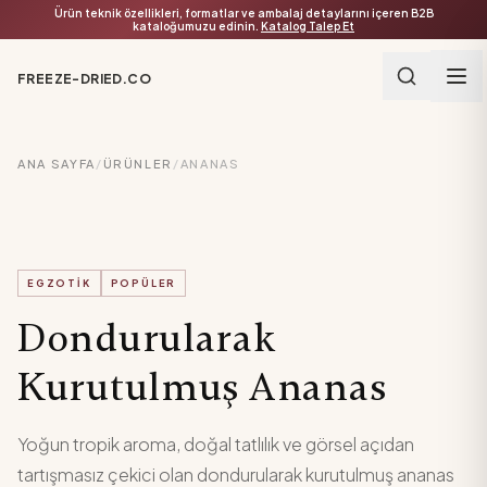
Ürün teknik özellikleri, formatlar ve ambalaj detaylarını içeren B2B
kataloğumuzu edinin.
Katalog Talep Et
FREEZE-DRIED.CO
ANA SAYFA
/
ÜRÜNLER
/
ANANAS
EGZOTIK
POPÜLER
Dondurularak
Kurutulmuş Ananas
Yoğun tropik aroma, doğal tatlılık ve görsel açıdan
tartışmasız çekici olan dondurularak kurutulmuş ananas