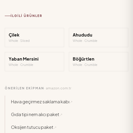
İLGILI ÜRÜNLER
Çilek
Ahududu
Whole · Sliced
Whole · Crumble
Yaban Mersini
Böğürtlen
Whole · Crumble
Whole · Crumble
amazon.com.tr
ÖNERİLEN EKİPMAN
·
Hava geçirmez saklama kabı
↗
Gıda tipi nem alıcı paket
↗
Oksijen tutucu paket
↗