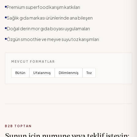
Premium superfood karışım katkıları
Sağlık gıda markası ürünlerinde ana bileşen
Doğal derin mor gıda boyası uygulamaları
Özgün smoothie ve meyve suyu toz karışımları
MEVCUT FORMATLAR
Bütün
Ufalanmış
Dilimlenmiş
Toz
B2B TOPTAN
Şunun için numune veya teklif isteyin: