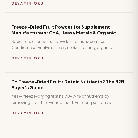
DEVAMINI OKU
Freeze-Dried Fruit Powder for Supplement
Manufacturers: CoA, Heavy Metals & Organic
Spec freeze-dried fruit powders for nutraceuticals.
Certificate of Analysis, heavy metals testing, organic
options, encapsulation compatibility, and bulk supplier
DEVAMINI OKU
guide.
Do Freeze-Dried Fruits Retain Nutrients? The B2B
Buyer's Guide
Yes — freeze-drying retains 90-97% of nutrients by
removing moisture without heat. Full comparison vs
dehydrated and canned for B2B label claims and product
DEVAMINI OKU
positioning.