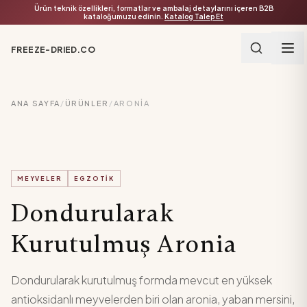
Ürün teknik özellikleri, formatlar ve ambalaj detaylarını içeren B2B
kataloğumuzu edinin.
Katalog Talep Et
FREEZE-DRIED.CO
ANA SAYFA
/
ÜRÜNLER
/
ARONIA
MEYVELER
EGZOTIK
Dondurularak
Kurutulmuş Aronia
Dondurularak kurutulmuş formda mevcut en yüksek
antioksidanlı meyvelerden biri olan aronia, yaban mersini,