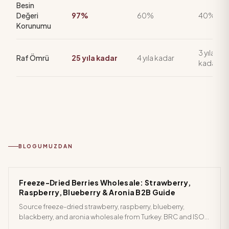
Besin
Değeri
97%
60%
40%
Korunumu
3 yıla
Raf Ömrü
25 yıla kadar
4 yıla kadar
kadar
BLOGUMUZDAN
Freeze-Dried Berries Wholesale: Strawberry,
Raspberry, Blueberry & Aronia B2B Guide
Source freeze-dried strawberry, raspberry, blueberry,
blackberry, and aronia wholesale from Turkey. BRC and ISO
certified, from 200 kg per SKU. Request B2B pricing.