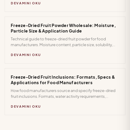
DEVAMINI OKU
distributors.
Freeze-Dried Fruit Powder Wholesale: Moisture,
Particle Size & Application Guide
Technical guide to freeze-dried fruit powder for food
manufacturers. Moisture content, particle size, solubility,
applications in beverages and supplements, and bulk
DEVAMINI OKU
MOQs.
Freeze-Dried Fruit Inclusions: Formats, Specs &
Applications for Food Manufacturers
How food manufacturers source and specify freeze-dried
fruit inclusions. Formats, water activity requirements,
certifications, industry applications, and supplier evaluation
DEVAMINI OKU
checklist.