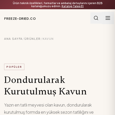
Ürün teknik özellikleri, formatlar ve ambalaj detaylarını içeren B2B
kataloğumuzu edinin.
Katalog Talep Et
FREEZE-DRIED.CO
ANA SAYFA
/
ÜRÜNLER
/
KAVUN
POPÜLER
Dondurularak
Kurutulmuş Kavun
Yazın en tatlı meyvesi olan kavun, dondurularak
kurutulmuş formda en yüksek sezon tatlılığını ve