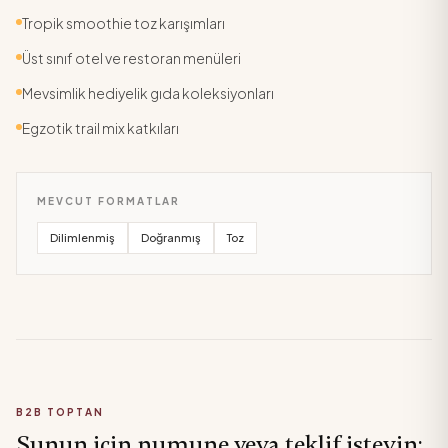
Tropik smoothie toz karışımları
Üst sınıf otel ve restoran menüleri
Mevsimlik hediyelik gıda koleksiyonları
Egzotik trail mix katkıları
MEVCUT FORMATLAR
Dilimlenmiş
Doğranmış
Toz
B2B TOPTAN
Şunun için numune veya teklif isteyin: