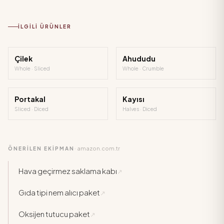
İLGILI ÜRÜNLER
Çilek
Ahududu
Whole · Sliced
Whole · Crumble
Portakal
Kayısı
Sliced · Diced
Halves · Diced
amazon.com.tr
ÖNERİLEN EKİPMAN
·
Hava geçirmez saklama kabı
↗
Gıda tipi nem alıcı paket
↗
Oksijen tutucu paket
↗