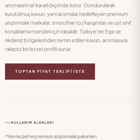
aromasını raf kararlı biçimde korur. Dondurularak
kurutulmuş kavun; yeni aromalar hedefleyen premium
atıştırmalık markalar, smoothie toz karışımları ve üst sınıf
konaklama menüleri için idealdir. Türkiye'nin Ege ve
Akdeniz bölgelerinden temin edilen kavun, aromasıyla
rakipsiz bir lezzet profili sunar.
TOPTAN FIYAT TEKLIFI İSTE
KULLANIM ALANLARI
Yeni lezzette premium atıştırmalık paketleri