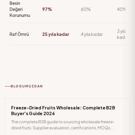
Besin
Değeri
97%
60%
40%
Korunumu
3 yıla
Raf Ömrü
25 yıla kadar
4 yıla kadar
kadar
BLOGUMUZDAN
Freeze-Dried Fruits Wholesale: Complete B2B
Buyer's Guide 2026
The complete B2B guide to sourcing wholesale freeze-
dried fruits. Supplier evaluation, certifications, MOQs,
pricing, and the top ingredients for food manufacturers and