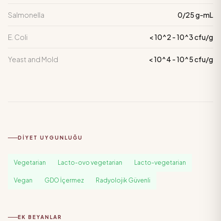
Salmonella
0/25 g-mL
E. Coli
< 10^2 - 10^3 cfu/g
Yeast and Mold
< 10^4 - 10^5 cfu/g
DIYET UYGUNLUĞU
Vegetarian
Lacto-ovo vegetarian
Lacto-vegetarian
Vegan
GDO İçermez
Radyolojik Güvenli
EK BEYANLAR