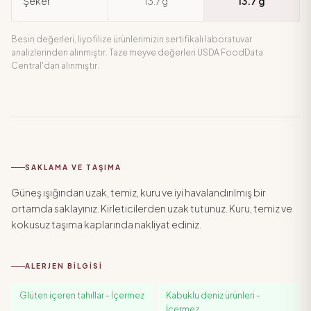
Şeker
13.7 g
13.7 g
Besin değerleri, liyofilize ürünlerimizin sertifikalı laboratuvar
analizlerinden alınmıştır. Taze meyve değerleri USDA FoodData
Central'dan alınmıştır.
SAKLAMA VE TAŞIMA
Güneş ışığından uzak, temiz, kuru ve iyi havalandırılmış bir
ortamda saklayınız. Kirleticilerden uzak tutunuz. Kuru, temiz ve
kokusuz taşıma kaplarında nakliyat ediniz.
ALERJEN BILGISI
Glüten içeren tahıllar
-
İçermez
Kabuklu deniz ürünleri
-
İçermez