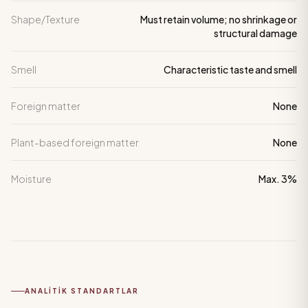
Shape/Texture
Must retain volume; no shrinkage or
structural damage
Smell
Characteristic taste and smell
Foreign matter
None
Plant-based foreign matter
None
Moisture
Max. 3%
ANALITIK STANDARTLAR