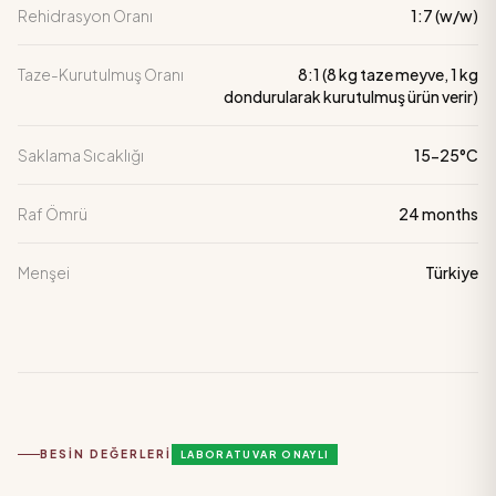
Rehidrasyon Oranı
1:7 (w/w)
Taze-Kurutulmuş Oranı
8:1 (8 kg taze meyve, 1 kg
dondurularak kurutulmuş ürün verir)
Saklama Sıcaklığı
15-25°C
Raf Ömrü
24 months
Menşei
Türkiye
BESIN DEĞERLERI
LABORATUVAR ONAYLI