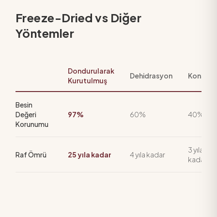
Freeze-Dried vs Diğer
Yöntemler
Dondurularak
Dehidrasyon
Konserv
Kurutulmuş
Besin
Değeri
97%
60%
40%
Korunumu
3 yıla
Raf Ömrü
25 yıla kadar
4 yıla kadar
kadar