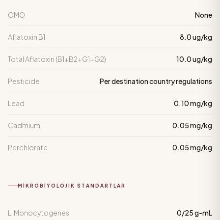
GMO
None
Aflatoxin B1
8.0 ug/kg
Total Aflatoxin (B1+B2+G1+G2)
10.0 ug/kg
Pesticide
Per destination country regulations
Lead
0.10 mg/kg
Cadmium
0.05 mg/kg
Perchlorate
0.05 mg/kg
MIKROBIYOLOJIK STANDARTLAR
L. Monocytogenes
0/25 g-mL