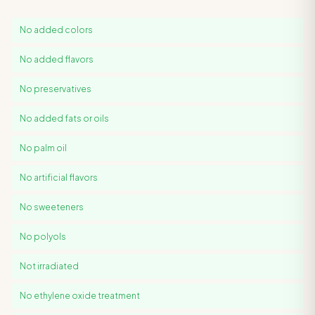
No added colors
No added flavors
No preservatives
No added fats or oils
No palm oil
No artificial flavors
No sweeteners
No polyols
Not irradiated
No ethylene oxide treatment