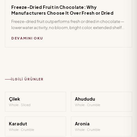
Freeze-Dried Fruit in Chocolate: Why
Manufacturers Choose It Over Fresh or Dried
Freeze-dried fruit outperforms fresh or dried in chocolate —
lower water activity, no bloom, bright color, extended shelf
life. Formats, moisture specs, popular varieties, and
DEVAMINI OKU
sourcing guide.
İLGILI ÜRÜNLER
Çilek
Ahududu
Whole · Sliced
Whole · Crumble
Karadut
Aronia
Whole · Crumble
Whole · Crumble