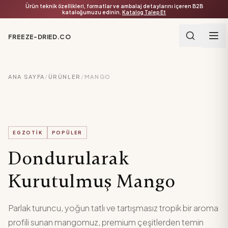
Ürün teknik özellikleri, formatlar ve ambalaj detaylarını içeren B2B
kataloğumuzu edinin.
Katalog Talep Et
FREEZE-DRIED.CO
ANA SAYFA
/
ÜRÜNLER
/
MANGO
EGZOTIK
POPÜLER
Dondurularak
Kurutulmuş Mango
Parlak turuncu, yoğun tatlı ve tartışmasız tropik bir aroma
profili sunan mangomuz, premium çeşitlerden temin