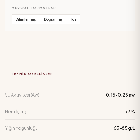
MEVCUT FORMATLAR
Dilimlenmiş
Doğranmış
Toz
TEKNIK ÖZELLIKLER
Su Aktivitesi (Aw)
0.15-0.25 aw
Nem İçeriği
<3%
Yığın Yoğunluğu
65-85 g/L