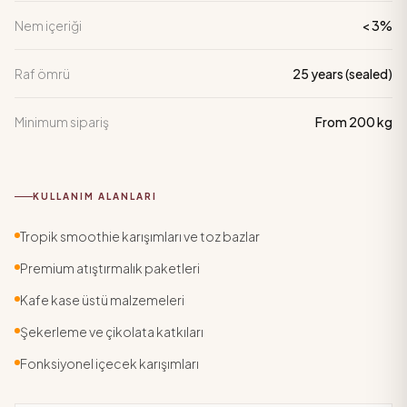
Nem içeriği
< 3%
Raf ömrü
25 years (sealed)
Minimum sipariş
From 200 kg
KULLANIM ALANLARI
Tropik smoothie karışımları ve toz bazlar
Premium atıştırmalık paketleri
Kafe kase üstü malzemeleri
Şekerleme ve çikolata katkıları
Fonksiyonel içecek karışımları