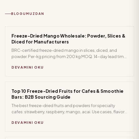
BLOGUMUZDAN
Freeze-Dried Mango Wholesale: Powder, Slices &
Diced for Manufacturers
BRC-certified freeze-dried mango in slices, diced, and
powder. Per-kg pricing from 200 kg MOQ. 14-day lead time
to EU, UK, and Middle East. Request specs.
DEVAMINI OKU
Top 10 Freeze-Dried Fruits for Cafes & Smoothie
Bars: B2B Sourcing Guide
The best freeze-dried fruits and powders for specialty
cafes: strawberry, raspberry, mango, acai. Use cases, flavor
pairings, and wholesale sourcing tips for hospitality buyers.
DEVAMINI OKU