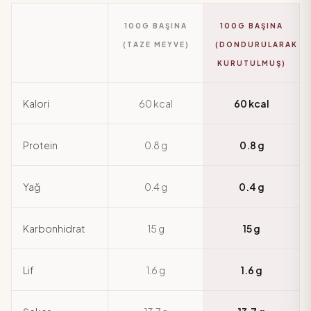
100G BAŞINA
100G BAŞINA
(TAZE MEYVE)
(DONDURULARAK
KURUTULMUŞ)
Kalori
60 kcal
60 kcal
Protein
0.8 g
0.8 g
Yağ
0.4 g
0.4 g
Karbonhidrat
15 g
15 g
Lif
1.6 g
1.6 g