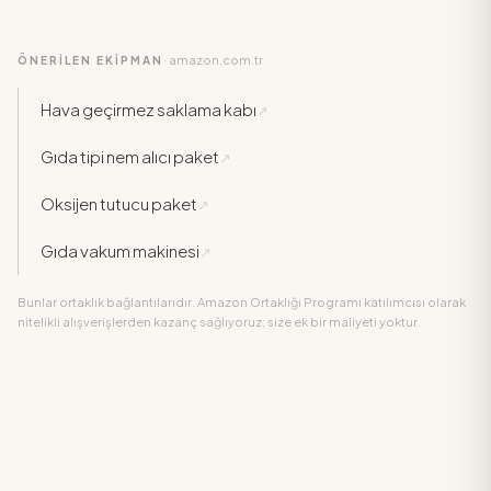
amazon.com.tr
ÖNERİLEN EKİPMAN
·
Hava geçirmez saklama kabı
↗
Gıda tipi nem alıcı paket
↗
Oksijen tutucu paket
↗
Gıda vakum makinesi
↗
Bunlar ortaklık bağlantılarıdır. Amazon Ortaklığı Programı katılımcısı olarak
nitelikli alışverişlerden kazanç sağlıyoruz; size ek bir maliyeti yoktur.