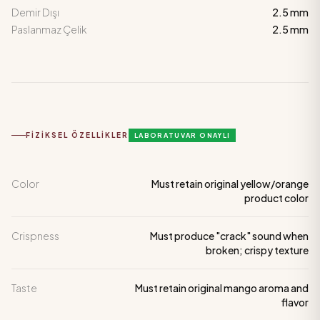
Demir Dışı
2.5 mm
Paslanmaz Çelik
2.5 mm
FIZIKSEL ÖZELLIKLER
LABORATUVAR ONAYLI
Color
Must retain original yellow/orange
product color
Crispness
Must produce "crack" sound when
broken; crispy texture
Taste
Must retain original mango aroma and
flavor