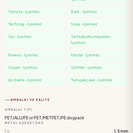
Yumurta
-
İçermez
Balık
-
İçermez
Yer fıstığı
-
İçermez
Soya
-
İçermez
Süt
-
İçermez
Sert kabuklu meyveler
-
İçermez
Kereviz
-
İçermez
Hardal
-
İçermez
Susam
-
İçermez
Sülfitler
-
İçermez
Acı bakla
-
İçermez
Yumuşakçalar
-
İçermez
AMBALAJ VE KALITE
AMBALAJ TIPI
PET/ALU/PE or PET/METPET/PE doypack
METAL DEDEKTÖRÜ
Fe
1.5 mm