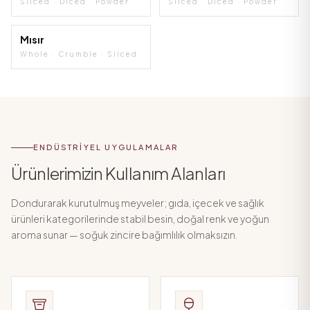
Sliced · Diced · Powder
Sliced · Diced · Powder
Mısır
Whole · Crumble · Sliced
ENDÜSTRIYEL UYGULAMALAR
Ürünlerimizin Kullanım Alanları
Dondurarak kurutulmuş meyveler; gıda, içecek ve sağlık
ürünleri kategorilerinde stabil besin, doğal renk ve yoğun
aroma sunar — soğuk zincire bağımlılık olmaksızın.