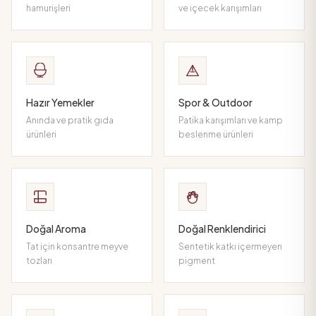
hamurişleri
ve içecek karışımları
Hazır Yemekler
Spor & Outdoor
Anında ve pratik gıda
Patika karışımları ve kamp
ürünleri
beslenme ürünleri
Doğal Aroma
Doğal Renklendirici
Tat için konsantre meyve
Sentetik katkı içermeyen
tozları
pigment