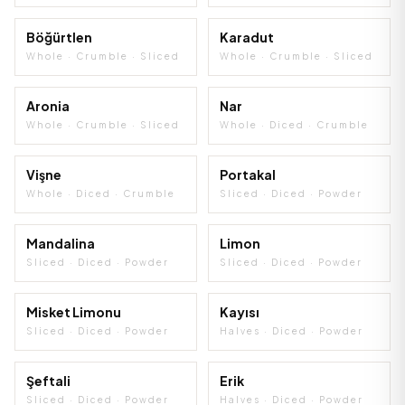
Böğürtlen
Karadut
Whole · Crumble · Sliced
Whole · Crumble · Sliced
Aronia
Nar
Whole · Crumble · Sliced
Whole · Diced · Crumble
ÇOK SATAN
Vişne
Portakal
Whole · Diced · Crumble
Sliced · Diced · Powder
ÇOK SATAN
Mandalina
Limon
Sliced · Diced · Powder
Sliced · Diced · Powder
Misket Limonu
Kayısı
Sliced · Diced · Powder
Halves · Diced · Powder
Şeftali
Erik
Sliced · Diced · Powder
Halves · Diced · Powder