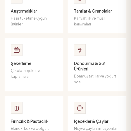
Atıştırmalıklar
Tahıllar & Granolalar
Hazır tüketime uygun
Kahvaltılık ve müsli
ürünler
karışımları
Şekerleme
Dondurma & Süt
Ürünleri
Çikolata, şeker ve
Donmuş tatlılar ve yoğurt
kaplamalar
sos
Fırıncılık & Pastacılık
İçecekler & Çaylar
Ekmek, kek ve dolgulu
Meyve çayları, infüzyonlar