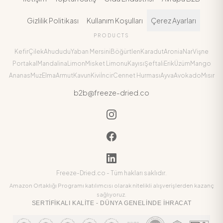
Gizlilik Politikası
Kullanım Koşulları
Çerez Ayarları
PRODUCTS
Kefir
Çilek
Ahududu
Yaban Mersini
Böğürtlen
Karadut
Aronia
Nar
Vişne
Portakal
Mandalina
Limon
Misket Limonu
Kayısı
Şeftali
Erik
Üzüm
Mango
Ananas
Muz
Elma
Armut
Kavun
Kivi
İncir
Cennet Hurması
Ayva
Avokado
Mısır
b2b@freeze-dried.co
Freeze-Dried.co -
Tüm hakları saklıdır.
Amazon Ortaklığı Programı katılımcısı olarak nitelikli alışverişlerden kazanç
sağlıyoruz.
SERTIFIKALI KALITE - DÜNYA GENELINDE İHRACAT