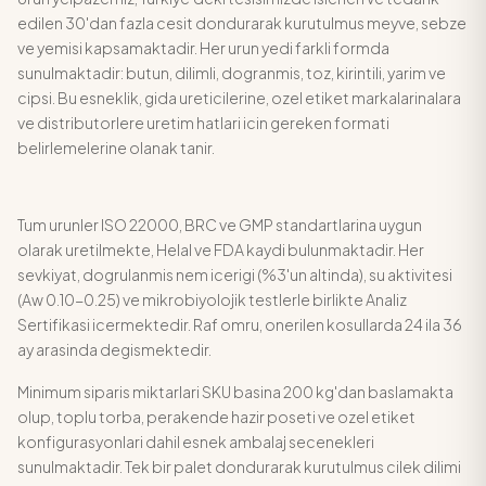
edilen 30'dan fazla cesit dondurarak kurutulmus meyve, sebze
ve yemisi kapsamaktadir. Her urun yedi farkli formda
sunulmaktadir: butun, dilimli, dogranmis, toz, kirintili, yarim ve
cipsi. Bu esneklik, gida ureticilerine, ozel etiket markalarinalara
ve distributorlere uretim hatlari icin gereken formati
belirlemelerine olanak tanir.
Tum urunler ISO 22000, BRC ve GMP standartlarina uygun
olarak uretilmekte, Helal ve FDA kaydi bulunmaktadir. Her
sevkiyat, dogrulanmis nem icerigi (%3'un altinda), su aktivitesi
(Aw 0.10-0.25) ve mikrobiyolojik testlerle birlikte Analiz
Sertifikasi icermektedir. Raf omru, onerilen kosullarda 24 ila 36
ay arasinda degismektedir.
Minimum siparis miktarlari SKU basina 200 kg'dan baslamakta
olup, toplu torba, perakende hazir poseti ve ozel etiket
konfigurasyonlari dahil esnek ambalaj secenekleri
sunulmaktadir. Tek bir palet dondurarak kurutulmus cilek dilimi