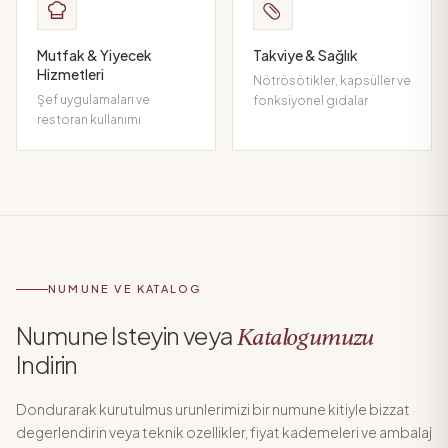
Mutfak & Yiyecek
Takviye & Sağlık
Hizmetleri
Nötrösötikler, kapsüller ve
Şef uygulamaları ve
fonksiyonel gıdalar
restoran kullanımı
NUMUNE VE KATALOG
Numune Isteyin veya
Katalogumuzu
Indirin
Dondurarak kurutulmus urunlerimizi bir numune kitiyle bizzat
degerlendirin veya teknik ozellikler, fiyat kademeleri ve ambalaj