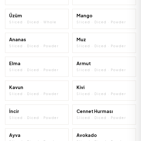
Üzüm
Mango
Sliced · Diced · Whole
Sliced · Diced · Powder
ÇOK SATAN
Ananas
Muz
Sliced · Diced · Powder
Sliced · Diced · Powder
ÇOK SATAN
Elma
Armut
Sliced · Diced · Powder
Sliced · Diced · Powder
Kavun
Kivi
Sliced · Diced · Powder
Sliced · Diced · Powder
İncir
Cennet Hurması
Sliced · Diced · Powder
Sliced · Diced · Powder
Ayva
Avokado