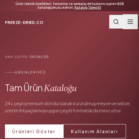
Ürün teknik özellikleri, formatlar ve ambalaj detaylarını içeren B2B
kataloğumuzu edinin.
Katalog Talep Et
FREEZE-DRIED.CO
ANA SAYFA
/
ÜRÜNLER
ÜRÜNLERIMIZ
Tam Ürün
Kataloğu
24+ çeşit premium dondurularak kurutulmuş meyve ve sebze,
üretim ihtiyaçlarınıza uygun çeşitli formatlarda mevcuttur.
Ürünleri Göster
Kullanım Alanları