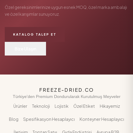
Özel gereksinimlerinize uygun esnek MOQ, özel marka ambalajı
ve özel karışımlar sunuyoruz.
KATALOG TALEP ET
Bize Ulaşın
FREEZE-DRIED.CO
Türkiye'den Premium Dondurularak Kurutulmuş Meyveler
Ürünler
Teknoloji
Lojistik
Özel Etiket
Hikayemiz
Blog
Spesifikasyon Hesaplayıcı
Konteyner Hesaplayıcı
İletişim
Toptan Satış
Gıda Endüstrisi
Avrupa B2B