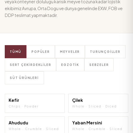
veya konteyner dolulugu karisik meyve tozuna kadar lojistik
ekibimiz Avrupa, Orta Dogu ve dunya genelinde EXW, FOB ve
DDP teslimat yapmaktadir.
TÜMÜ
POPÜLER
MEYVELER
TURUNÇGILLER
SERT ÇEKIRDEKLILER
EGZOTIK
SEBZELER
SÜT ÜRÜNLERI
ÇOK SATAN
Kefir
Çilek
YENİLİKÇİ
Chips · Powder
Whole · Sliced · Diced
ÇOK SATAN
Ahududu
Yaban Mersini
Whole · Crumble · Sliced
Whole · Crumble · Sliced