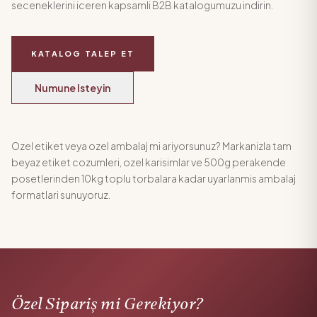
seceneklerini iceren kapsamli B2B katalogumuzu indirin.
KATALOG TALEP ET
Numune Isteyin
Ozel etiket veya ozel ambalaj mi ariyorsunuz? Markanizla tam
beyaz etiket cozumleri, ozel karisimlar ve 500g perakende
posetlerinden 10kg toplu torbalara kadar uyarlanmis ambalaj
formatlari sunuyoruz.
Özel Sipariş mi Gerekiyor?