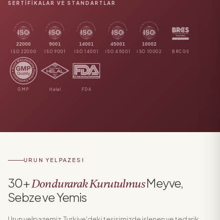
SERTIFIKALAR VE STANDARTLAR
ISO 22000
ISO 9001
ISO 14001
ISO 45001
ISO 10002
BRCGS
GMP
Halal
FDA
24+ dondurularak kurutulmuş meyve ve sebze kataloğumuzu inc
URUN YELPAZESI
30+
Meyve,
Dondurarak Kurutulmus
Sebze ve Yemis
Urun yelpazemiz, Turkiye'deki tesisimizde islenen ve tedarik