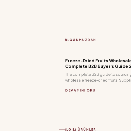
BLOGUMUZDAN
Freeze-Dried Fruits Wholesal
Complete B2B Buyer's Guide 
The complete B2B guide to sourcin
wholesale freeze-dried fruits. Suppli
evaluation, certifications, MOQs, pri
DEVAMINI OKU
and the top ingredients for food
manufacturers and distributors.
İLGILI ÜRÜNLER