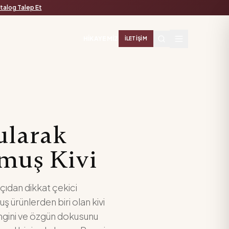
talog Talep Et
HIKAYEMIZ
İLETIŞIM
larak
muş Kivi
çıdan dikkat çekici
 ürünlerden biri olan kivi
 rengini ve özgün dokusunu