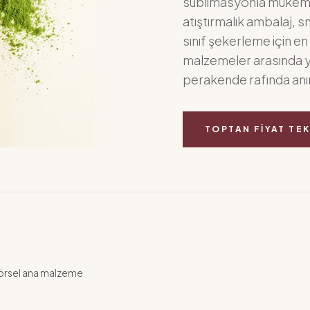
sublimasyonla mükem
atıştırmalık ambalaj, 
sınıf şekerleme için en
malzemeler arasında yer
perakende rafında anın
TOPTAN FIYAT TEK
görsel ana malzeme