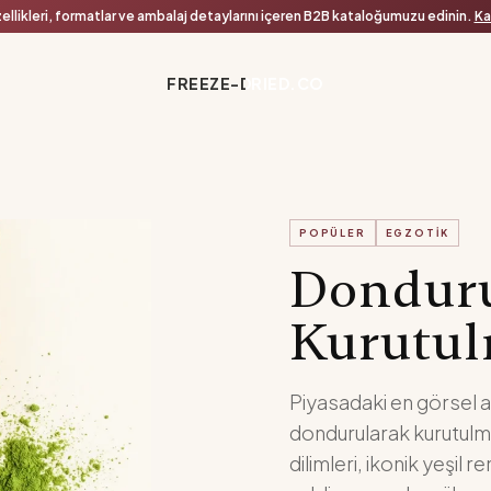
ellikleri, formatlar ve ambalaj detaylarını içeren B2B kataloğumuzu edinin.
Ka
FREEZE-DRIED.CO
POPÜLER
EGZOTIK
Donduru
Kurutul
Piyasadaki en görsel a
dondurularak kurutulmuş
dilimleri, ikonik yeşil