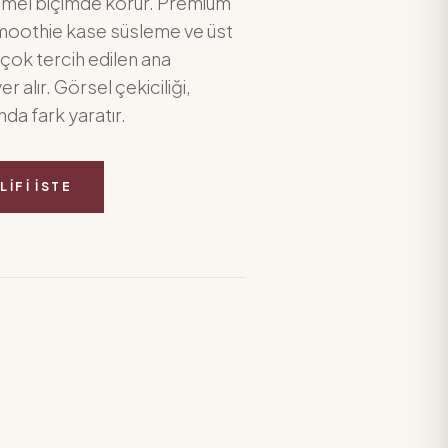
mel biçimde korur. Premium
smoothie kase süsleme ve üst
 çok tercih edilen ana
 alır. Görsel çekiciliği,
da fark yaratır.
LIFI İSTE