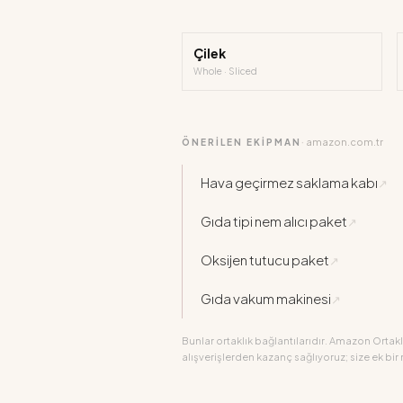
Çilek
Whole · Sliced
amazon.com.tr
ÖNERİLEN EKİPMAN
·
Hava geçirmez saklama kabı
↗
Gıda tipi nem alıcı paket
↗
Oksijen tutucu paket
↗
Gıda vakum makinesi
↗
Bunlar ortaklık bağlantılarıdır. Amazon Ortaklı
alışverişlerden kazanç sağlıyoruz; size ek bir 