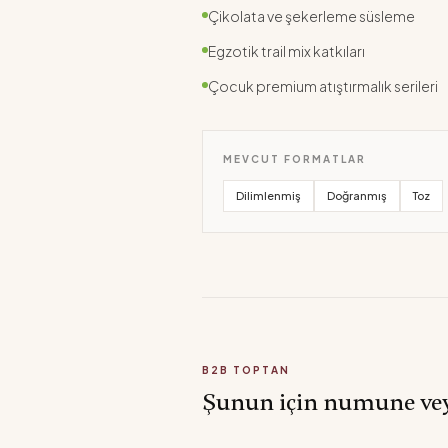
Çikolata ve şekerleme süsleme
Egzotik trail mix katkıları
Çocuk premium atıştırmalık serileri
MEVCUT FORMATLAR
Dilimlenmiş
Doğranmış
Toz
B2B TOPTAN
Şunun için numune veya 