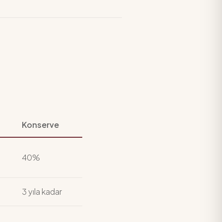
Konserve
40%
3 yıla kadar