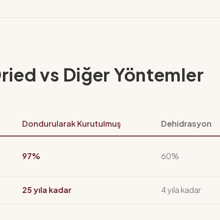
ried vs Diğer Yöntemler
Dondurularak Kurutulmuş
Dehidrasyon
97%
60%
25 yıla kadar
4 yıla kadar