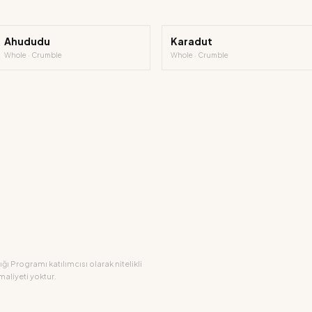
Ahududu
Karadut
Whole · Crumble
Whole · Crumble
ğı Programı katılımcısı olarak nitelikli
maliyeti yoktur.