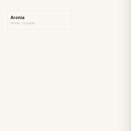
Aronia
Whole · Crumble