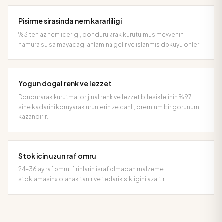
Pisirme sirasinda nem kararliligi
%3 ten az nem icerigi, dondurularak kurutulmus meyvenin
hamura su salmayacagi anlamina gelir ve islanmis dokuyu onler.
Yogun dogal renk ve lezzet
Dondurarak kurutma, orijinal renk ve lezzet bilesiklerinin %97
sine kadarini koruyarak urunlerinize canli, premium bir gorunum
kazandirir.
Stok icin uzun raf omru
24-36 ay raf omru, firinlarin israf olmadan malzeme
stoklamasina olanak tanir ve tedarik sikligini azaltir.