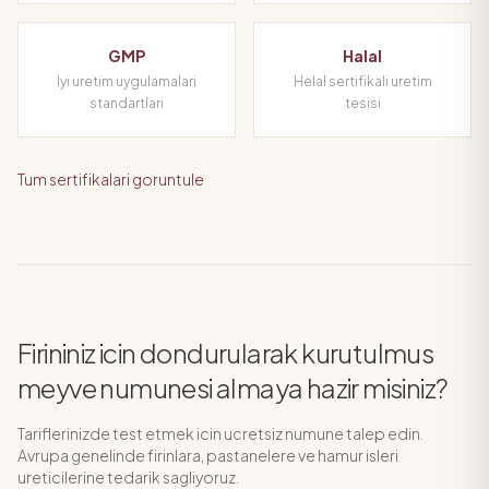
GMP
Halal
Iyi uretim uygulamalari
Helal sertifikali uretim
standartlari
tesisi
Tum sertifikalari goruntule
Firininiz icin dondurularak kurutulmus
meyve numunesi almaya hazir misiniz?
Tariflerinizde test etmek icin ucretsiz numune talep edin.
Avrupa genelinde firinlara, pastanelere ve hamur isleri
ureticilerine tedarik sagliyoruz.