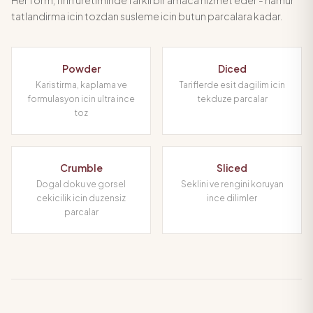
Her form, firin uretiminde farkli bir amaca hizmet eder - hamur
tatlandirma icin tozdan susleme icin butun parcalara kadar.
Powder
Diced
Karistirma, kaplama ve
Tariflerde esit dagilim icin
formulasyon icin ultra ince
tekduze parcalar
toz
Crumble
Sliced
Dogal doku ve gorsel
Seklini ve rengini koruyan
cekicilik icin duzensiz
ince dilimler
parcalar