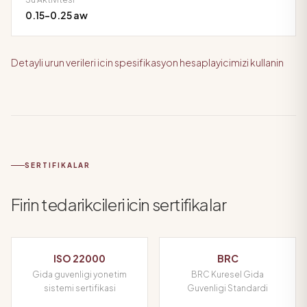
0.15-0.25 aw
Detayli urun verileri icin spesifikasyon hesaplayicimizi kullanin
SERTIFIKALAR
Firin tedarikcileri icin sertifikalar
ISO 22000
BRC
Gida guvenligi yonetim
BRC Kuresel Gida
sistemi sertifikasi
Guvenligi Standardi