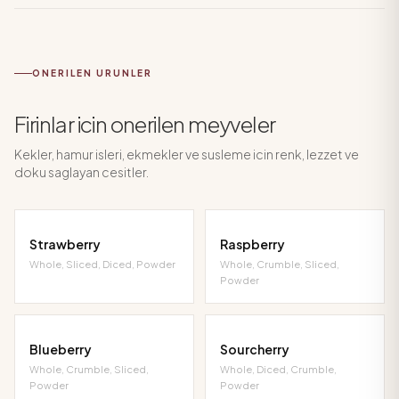
ONERILEN URUNLER
Firinlar icin onerilen meyveler
Kekler, hamur isleri, ekmekler ve susleme icin renk, lezzet ve
doku saglayan cesitler.
Strawberry
Raspberry
Whole, Sliced, Diced, Powder
Whole, Crumble, Sliced,
Powder
Blueberry
Sourcherry
Whole, Crumble, Sliced,
Whole, Diced, Crumble,
Powder
Powder