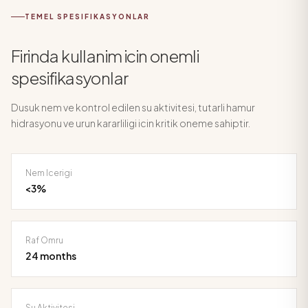
TEMEL SPESIFIKASYONLAR
Firinda kullanim icin onemli
spesifikasyonlar
Dusuk nem ve kontrol edilen su aktivitesi, tutarli hamur
hidrasyonu ve urun kararliligi icin kritik oneme sahiptir.
Nem Icerigi
<3%
Raf Omru
24 months
Su Aktivitesi