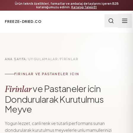
Ürün teknik özellikleri, formatlar ve ambalaj detaylarını içeren B2B
kataloğumuzu edinin.
Katalog Talep Et
FREEZE-DRIED.CO
ANA SAYFA
/
UYGULAMALAR
/
FIRINLAR
FIRINLAR VE PASTANELER ICIN
ve Pastaneler icin
Firinlar
Dondurularak Kurutulmus
Meyve
Yogun lezzet, canli renk ve tutarli performans sunan
dondurularak kurutulmus meyvelerle unlu mamullerinizi