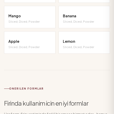
Mango
Banana
Sliced, Diced, Powder
Sliced, Diced, Powder
Apple
Lemon
Sliced, Diced, Powder
Sliced, Diced, Powder
ONERILEN FORMLAR
Firinda kullanim icin en iyi formlar